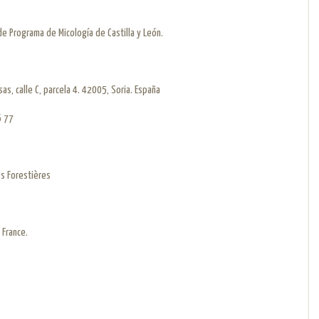
 de Programa de Micología de Castilla y León.
sas, calle C, parcela 4. 42005, Soria. España
6 77
s Forestières
 France.