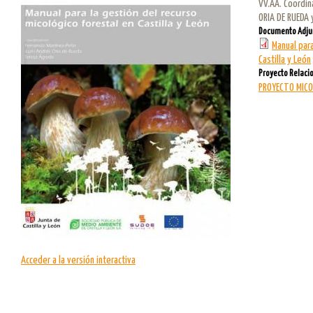
VV.AA. Coordin
ORIA DE RUEDA 
Documento Adju
Manual para
Castilla y León
Proyecto Relaci
PROYECTO MICO
Acceder a la versión interactiva