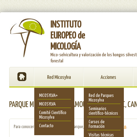
INSTITUTO
EUROPEO de
MICOLOGÍA
Mico-selvicultura y valorización de los hongos silvest
forestal
Red Micosylva
Acciones
MICOSYLVA+
Red de Parques
Micosylva
PARQUE MICOLÓGICO DE KAMOURASKA, QUEBEC, CA
MICOSYLVA
Seminarios
Comité Científico
científico-técnicos
Micosylva
Cursos de
Contacto
Formación
Para conocer la candidatura de este parque, consulte este
documento
.
Visitas técnicas