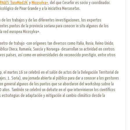
PAGES ‘EuroMed2k’
y
Micosylva+
, del que Cesefor es socio y coordinador.
ológico de Pinar Grande y a la iniciativa Mercasetas.
de los trabajos y de las diferentes investigaciones, los expertos
rentes puntos de la provincia soriana para conocer in situ algunos de los
la red europea Micosylva+.
entro de trabajo -con orígenes tan diversos como Italia, Rusia, Reino Unido,
pública Checa, Rumanía, Suecia y Noruega- desarrollan su actividad en centros
ivos países, así como en universidades de reconocido prestigio, entre otros
, el martes 16 se celebró en el salón de actos de la Delegación Territorial de
najes, 1. Soria), una jornada abierta al público para dar a conocer a los gestores
d en general algunos de los puntos que se abordaron del workshop sobre la
0 años. También se celebró un debate en el que intervinieron los científicos
s estrategias de adaptación y mitigación al cambio climático desde la