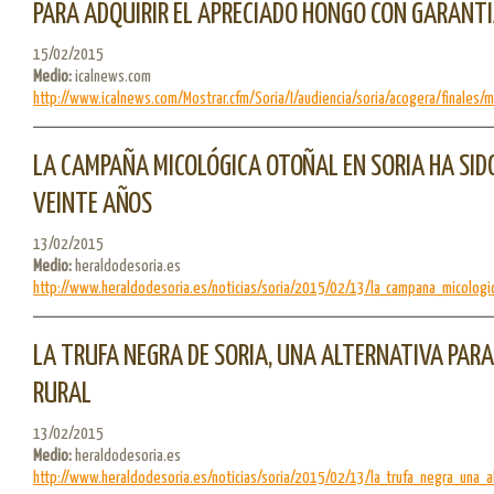
PARA ADQUIRIR EL APRECIADO HONGO CON GARANTÍ
15/02/2015
Medio:
icalnews.com
http://www.icalnews.com/Mostrar.cfm/Soria/I/audiencia/soria/acogera/finales/me
LA CAMPAÑA MICOLÓGICA OTOÑAL EN SORIA HA SID
VEINTE AÑOS
13/02/2015
Medio:
heraldodesoria.es
http://www.heraldodesoria.es/noticias/soria/2015/02/13/la_campana_micologic
LA TRUFA NEGRA DE SORIA, UNA ALTERNATIVA PARA
RURAL
13/02/2015
Medio:
heraldodesoria.es
http://www.heraldodesoria.es/noticias/soria/2015/02/13/la_trufa_negra_una_al