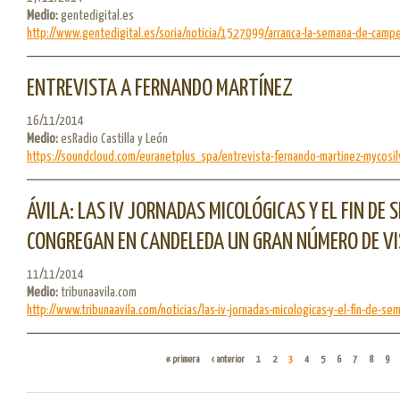
Medio:
gentedigital.es
http://www.gentedigital.es/soria/noticia/1527099/arranca-la-semana-de-campe
ENTREVISTA A FERNANDO MARTÍNEZ
16/11/2014
Medio:
esRadio Castilla y León
https://soundcloud.com/euranetplus_spa/entrevista-fernando-martinez-mycosil
ÁVILA: LAS IV JORNADAS MICOLÓGICAS Y EL FIN D
CONGREGAN EN CANDELEDA UN GRAN NÚMERO DE V
11/11/2014
Medio:
tribunaavila.com
http://www.tribunaavila.com/noticias/las-iv-jornadas-micologicas-y-el-fin-de-sem.
PÁGINAS
« primera
‹ anterior
1
2
3
4
5
6
7
8
9