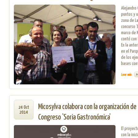
Alejandro
puntos y u
zona de La
concurso ‘
marco de 
contó con 
En la ante
en el Parq
de los eje
bases con
Leer más
sobre
Micosylva colabora con la organización de 
24 Oct
2014
Congreso 'Soria Gastronómica'
El proyect
con la inic