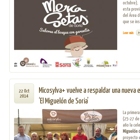
octubre), 
esta provi
del Área d
que se ins
Leer más
sobre
Micosylva+ vuelve a respaldar una nueva e
22 Oct
2014
‘El Miguelón de Soria’
La primera
(25-27 de 
año la cel
Miguelón 
proyecto