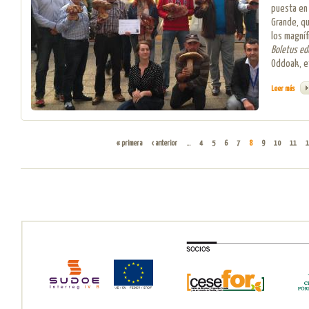
puesta en 
Grande, qu
los magní
Boletus ed
Oddoak, e
Leer más
sobre
PÁGINAS
« primera
‹ anterior
…
4
5
6
7
8
9
10
11
1