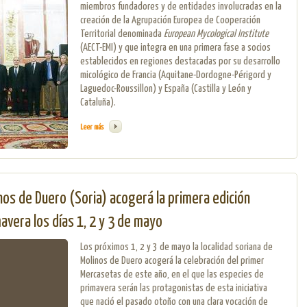
miembros fundadores y de entidades involucradas en la
creación de la Agrupación Europea de Cooperación
Territorial denominada
European Mycological Institute
(AECT-EMI) y que integra en una primera fase a socios
establecidos en regiones destacadas por su desarrollo
micológico de Francia (Aquitane-Dordogne-Périgord y
Laguedoc-Roussillon) y España (Castilla y León y
Cataluña).
Leer más
sobre El presidente del Congreso de los Diputados recibe a entidades impuls
inos de Duero (Soria) acogerá la primera edición
vera los días 1, 2 y 3 de mayo
Los próximos 1, 2 y 3 de mayo la localidad soriana de
Molinos de Duero acogerá la celebración del primer
Mercasetas de este año, en el que las especies de
primavera serán las protagonistas de esta iniciativa
que nació el pasado otoño con una clara vocación de