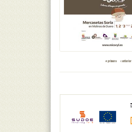
PÁGINAS
« primera
‹ anterior