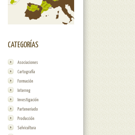
CATEGORÍAS
antes de su presentación en España
Asociaciones
Cartografía
Formación
Interreg
Investigación
Parteneriado
Producción
Selvicultura