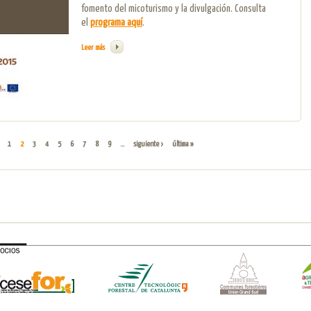
fomento del micoturismo y la divulgación. Consulta
el
programa aquí
.
Leer más
sobre La localidad de Molinos de Duero (Soria) acogerá la primera edición Me
1
2
3
4
5
6
7
8
9
…
siguiente ›
última »