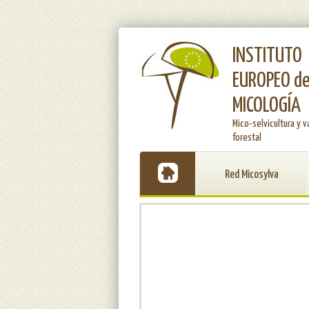
INSTITUTO
EUROPEO d
MICOLOGÍA
Mico-selvicultura y v
forestal
Red Micosylva
SLIDER