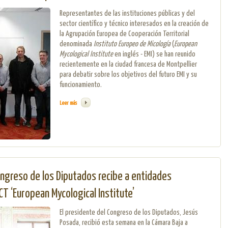
Representantes de las instituciones públicas y del
sector científico y técnico interesados en la creación de
la Agrupación Europea de Cooperación Territorial
denominada
Instituto Europeo de Micología
(
European
Mycological Institute
en inglés - EMI) se han reunido
recientemente en la ciudad francesa de Montpellier
para debatir sobre los objetivos del futuro EMI y su
funcionamiento.
Leer más
sobre El Instituto Europeo de Micología recibe una gran acogida en Francia 
ongreso de los Diputados recibe a entidades
CT ‘European Mycological Institute’
El presidente del Congreso de los Diputados, Jesús
Posada, recibió esta semana en la Cámara Baja a