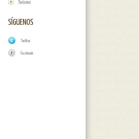
Turismo
SÍGUENOS
Twitter
Facebook
oras de la AECT ‘European Mycological Institute’